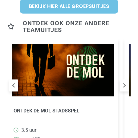
BEKIJK HIER ALLE GROEPSUITJES
ONTDEK OOK ONZE ANDERE
TEAMUITJES
ONTDEK DE MOL STADSSPEL
WI
GA
3.5 uur