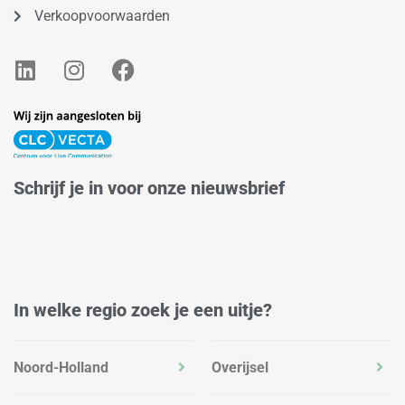
Verkoopvoorwaarden
L
I
F
i
n
a
n
s
c
k
t
e
e
a
b
d
g
o
Schrijf je in voor onze nieuwsbrief
i
r
o
n
a
k
m
In welke regio zoek je een uitje?
Noord-Holland
Overijsel