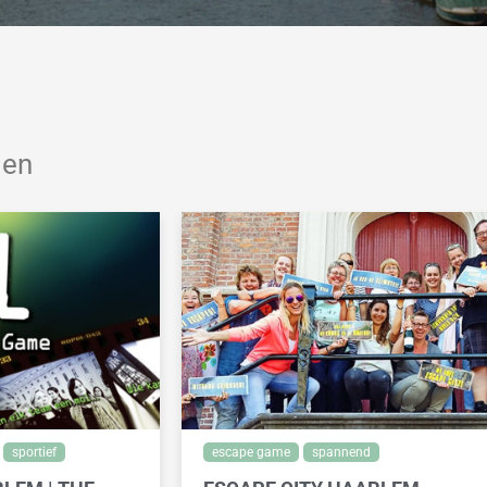
den
sportief
escape game
spannend