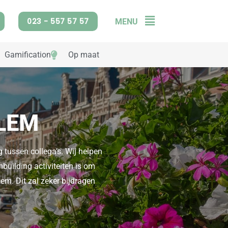
023 - 557 57 57
MENU
Flyout
Menu
Gamification
Op maat
LEM
 tussen collega’s. Wij helpen
mbuilding activiteiten is om
em. Dit zal zeker bijdragen