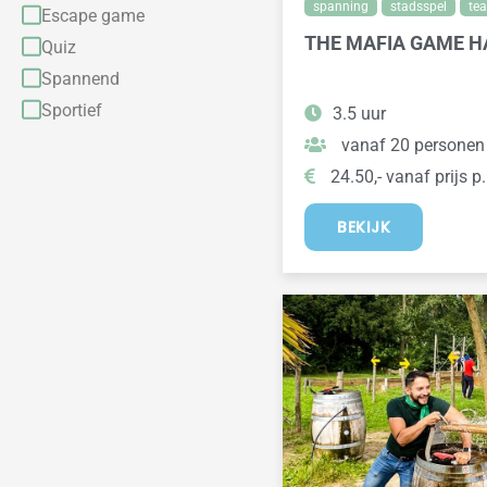
spanning
stadsspel
te
Escape game
THE MAFIA GAME 
Quiz
Spannend
Sportief
3.5 uur
vanaf 20 personen
24.50,- vanaf prijs p.
BEKIJK