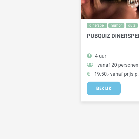
dinerspel
humor
quiz
PUBQUIZ DINERSP
4 uur
vanaf 20 personen
19.50,- vanaf prijs p.
BEKIJK