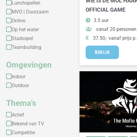
WIE IS DE MOL HAA
Lunchspellen
OFFICIAL GAME
MVO | Duurzaam
3.5 uur
Online
vanaf 20 personen
Op het water
37.50,- vanaf prijs p.
Stadsspel
Teambuilding
BEKIJK
Omgevingen
Indoor
Outdoor
Thema's
Actief
Bekend van TV
Competitie