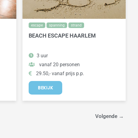
escape
spanning
strand
BEACH ESCAPE HAARLEM
3 uur
vanaf 20 personen
29.50,- vanaf prijs p.p.
BEKIJK
Volgende
→