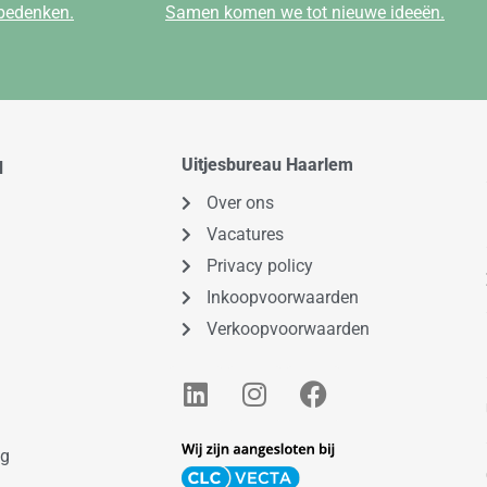
 bedenken.
Samen komen we tot nieuwe ideeën.
Uitjesbureau Haarlem
d
Over ons
Vacatures
Privacy policy
Inkoopvoorwaarden
Verkoopvoorwaarden
L
I
F
i
n
a
n
s
c
k
t
e
ng