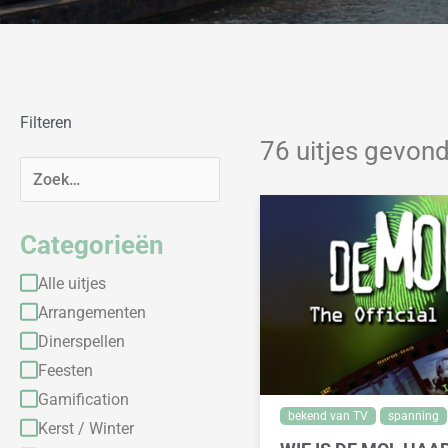
Filteren
76 uitjes gevon
Categorieën
Alle uitjes
Arrangementen
Dinerspellen
Feesten
Gamification
bekend van TV
spanning
Kerst / Winter