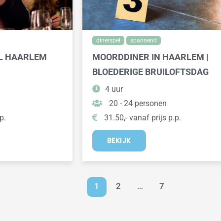
dinerspel
spannend
EL HAARLEM
MOORDDINER IN HAARLEM |
BLOEDERIGE BRUILOFTSDAG
4 uur
20 - 24 personen
p.
31.50,- vanaf prijs p.p.
BEKIJK
1
2
…
7