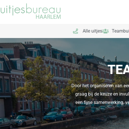
Ga
naar
de
inhoud
Alle uitjes
Teambui
TE
Door het organiseren van een
graag bij de keuze en invul
een fijne samenwerking, ve