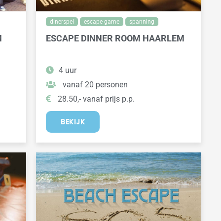
dinerspel
escape game
spanning
M
ESCAPE DINNER ROOM HAARLEM
4 uur
vanaf 20 personen
28.50,- vanaf prijs p.p.
BEKIJK