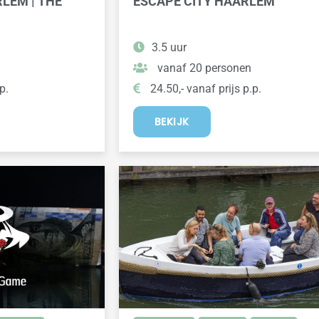
RLEM | THE
ESCAPE CITY HAARLEM
3.5 uur
vanaf 20 personen
p.
24.50,- vanaf prijs p.p.
BEKIJK