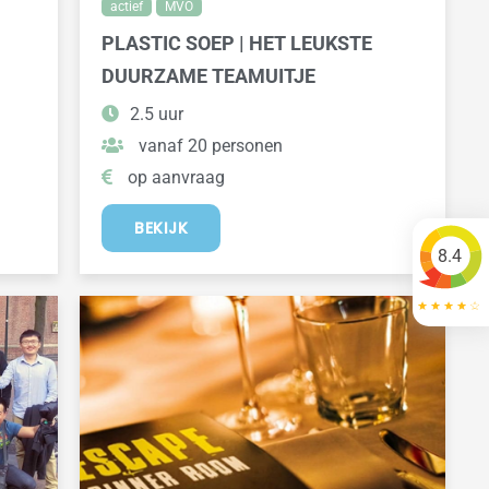
actief
MVO
PLASTIC SOEP | HET LEUKSTE
DUURZAME TEAMUITJE
2.5 uur
vanaf 20 personen
op aanvraag
BEKIJK
8.4