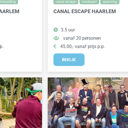
ambuilding
canal escape
rondvaart
spanning
HAARLEM
CANAL ESCAPE HAARLEM
3.5 uur
vanaf 20 personen
p.
45.00,- vanaf prijs p.p.
BEKIJK