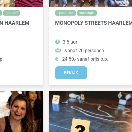
sportief
spannend
stadsspel
ON HAARLEM
MONOPOLY STREETS HAARLE
3.5 uur
vanaf 20 personen
p.
24.50,- vanaf prijs p.p.
BEKIJK