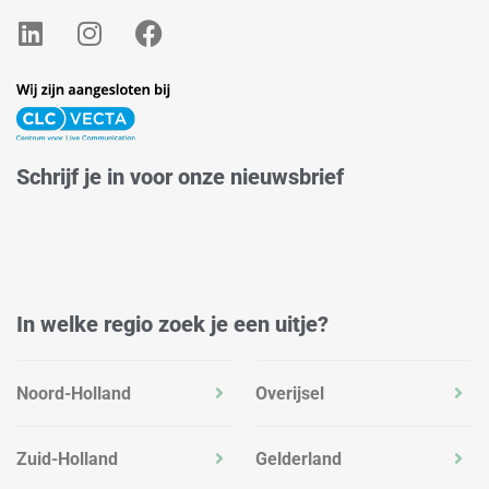
L
I
F
i
n
a
n
s
c
k
t
e
e
a
b
d
g
o
Schrijf je in voor onze nieuwsbrief
i
r
o
n
a
k
m
In welke regio zoek je een uitje?
Noord-Holland
Overijsel
Zuid-Holland
Gelderland