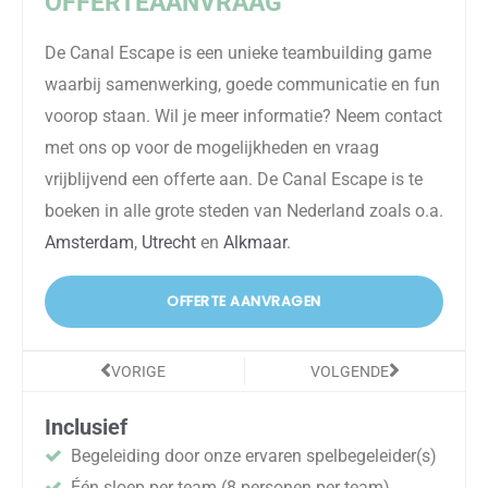
OFFERTEAANVRAAG
De
Canal
Escape is een unieke teambuilding game
waarbij samenwerking, goede communicatie en
fun
voorop staan. Wil je meer informatie? Neem contact
met ons op voor de mogelijkheden en vraag
vrijblijvend een offerte aan. De
Canal
Escape is te
boeken in alle grote steden van Nederland zoals o.a.
Amsterdam
,
Utrecht
en
Alkmaar
.
OFFERTE AANVRAGEN
Vorige
Volgende
VORIGE
VOLGENDE
Inclusief
Begeleiding door onze ervaren spelbegeleider(s)
Één sloep per team (8 personen per team)