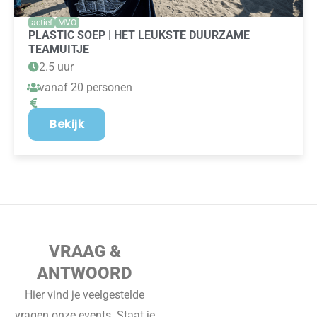
actief
MVO
PLASTIC SOEP | HET LEUKSTE DUURZAME
TEAMUITJE
2.5 uur
vanaf 20 personen
Bekijk
VRAAG &
ANTWOORD
Hier vind je veelgestelde
vragen onze events. Staat je