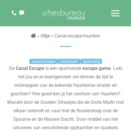
Ga
naar
CANAL ESCAPE HAARLEM
de
inhoud
»
Uitje
» Canal-escape-haarlem
canal escape
rondvaart
spanning
De
Canal
Escape
is een spannende
escape game
. Lukt
het jou en je teamgenoten om binnen de tijd te
ontsnappen van de bekende Haarlemse straten en
grachten? Hoe goed ken jij het centrum van Haarlem?
Wandel door de Gouden Straatjes die de Grote Markt met
elkaar verbindt en vaar met de fluistersloep over de
Spaarne en de Nieuwe Gracht. Door middel van het
uitvoeren van verschillende opdrachten en raadsels