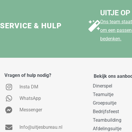
UITJE OP
Ons team staat 
SERVICE & HULP
om een passend
bedenken.
Vragen of hulp nodig?
Bekijk ons aanbo
Dinerspel
Insta DM
Teamuitje
WhatsApp
Groepsuitje
Messenger
Bedrijfsfeest
Teambuilding
Info@uitjesbureau.nl
Afdelingsuitje