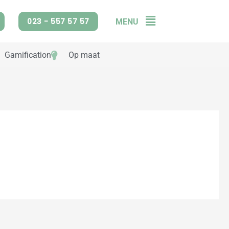
023 - 557 57 57
MENU
Flyout
Menu
Gamification
Op maat