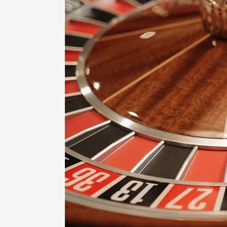
Cocktail
Party
Haarlem