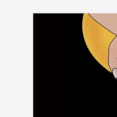
De
Duurzaamste
Mens
|
Educatieve
game
Haarlem