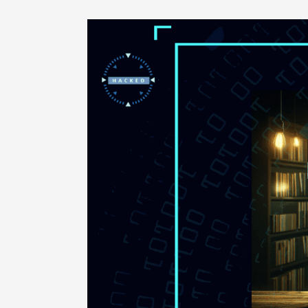
Decode:
The
Hacker
Challenge
Haarlem