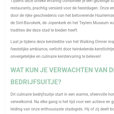
Tijdens deze unieke ervaring combineer je een gezellige st
restaurants, prachtig versierd voor de feestdagen. Onze e
door de rijke geschiedenis van het betoverende Haarlemse
de Sint-Bavokerk, de Jopenkerk en het Teylers Museum wa
tradities die deze stad te bieden heeft.
Laat je tijdens deze kersteditie van het Walking Dinner in
feestelijke ambiance, verlicht door twinkelende kerstlichtj
onvergetelijke en culinaire kerstervaring te beleven!
WAT KUN JE VERWACHTEN VAN 
BEDRIJFSUITJE?
Dit culinaire bedrijfsuitje start in een warme, sfeervolle
verwelkomd. Na elke gang is het tijd voor een actieve en
leiding van onze enthousiaste stadsgids. Hij of zij deelt b