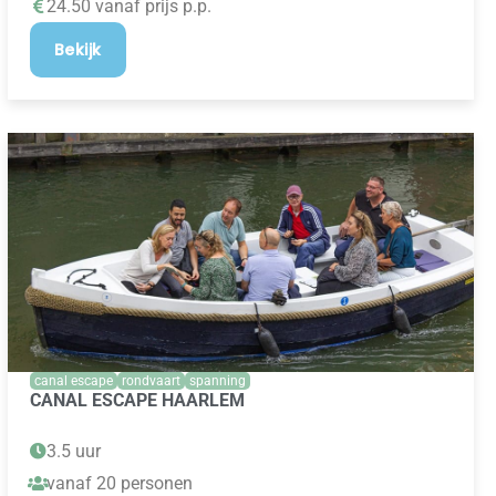
24.50 vanaf prijs p.p.
Bekijk
canal escape
rondvaart
spanning
CANAL ESCAPE HAARLEM
3.5 uur
vanaf 20 personen