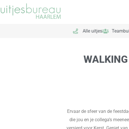
Ga
naar
de
inhoud
Alle uitjes
Teambui
WALKING
Ervaar de sfeer van de feestd
die jou en je collega’s meene
versierd voor Kerst. Geniet van