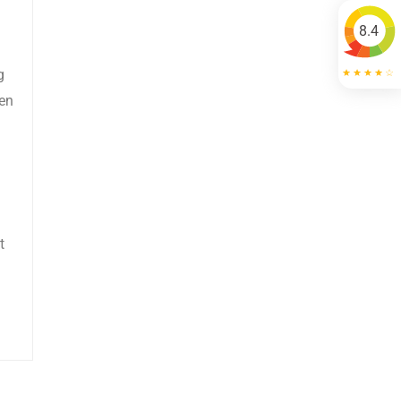
8.4
g
ren
t