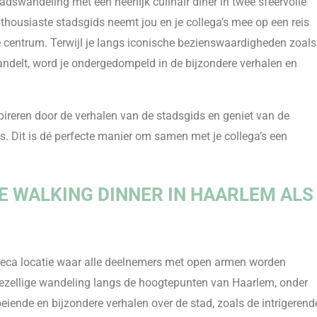
adswandeling met een heerlijk culinair diner in twee sfeervolle
nthousiaste stadsgids neemt jou en je collega’s mee op een reis
 centrum. Terwijl je langs iconische bezienswaardigheden zoals
ndelt, word je ondergedompeld in de bijzondere verhalen en
spireren door de verhalen van de stadsgids en geniet van de
es. Dit is dé perfecte manier om samen met je collega’s een
DE
WALKING
DINNER
IN HAARLEM ALS
 horeca locatie waar alle deelnemers met open armen worden
 gezellige wandeling langs de hoogtepunten van Haarlem, onder
oeiende en bijzondere verhalen over de stad, zoals de intrigerend