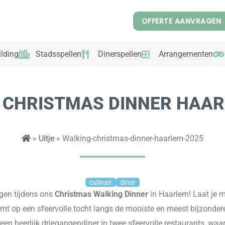
OFFERTE AANVRAGEN
lding
Stadsspellen
Dinerspellen
Arrangementen
 CHRISTMAS DINNER HAAR
»
Uitje
» Walking-christmas-dinner-haarlem-2025
culinair
diner
agen tijdens ons
Christmas Walking Dinner
in Haarlem! Laat je 
emt op een sfeervolle tocht langs de mooiste en meest bijzondere
 een heerlijk driegangendiner in twee sfeervolle restaurants, waa