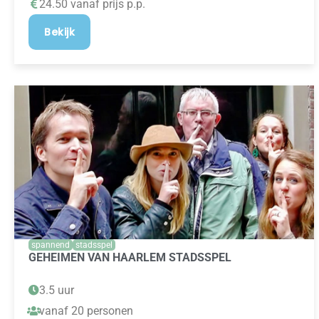
24.50 vanaf prijs p.p.
Bekijk
spannend
stadsspel
GEHEIMEN VAN HAARLEM STADSSPEL
3.5 uur
vanaf 20 personen