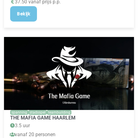
37.50 vanaf prijs p.p.
Bekijk
spanning
stadsspel
teambuilding
THE MAFIA GAME HAARLEM
3.5 uur
vanaf 20 personen