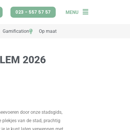
023 - 557 57 57
MENU
Flyout
Menu
Gamification
Op maat
LEM 2026
meevoeren door onze stadsgids,
 plekjes van de stad, prachtig
r je je kunt laten verwennen met