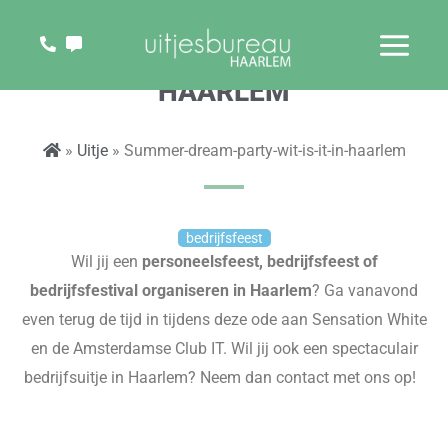
Ga
naar
SUMMER DREAM PARTY IN
de
HAARLEM
inhoud
»
Uitje
» Summer-dream-party-wit-is-it-in-haarlem
bedrijfsfeest
Wil jij een
personeelsfeest, bedrijfsfeest of
bedrijfsfestival organiseren in Haarlem
? Ga vanavond
even terug de tijd in tijdens deze ode aan
Sensation
White
en de Amsterdamse Club IT. Wil jij ook een spectaculair
bedrijfsuitje in Haarlem? Neem dan contact met ons op!