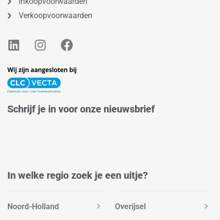
Inkoopvoorwaarden
Verkoopvoorwaarden
L
I
F
i
n
a
n
s
c
k
t
e
e
a
b
d
g
o
Schrijf je in voor onze nieuwsbrief
i
r
o
n
a
k
m
In welke regio zoek je een uitje?
Noord-Holland
Overijsel