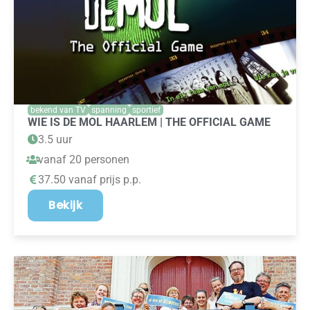
bekend van TV
spanning
sportief
WIE IS DE MOL HAARLEM | THE OFFICIAL GAME
3.5 uur
vanaf 20 personen
37.50 vanaf prijs p.p.
Bekijk