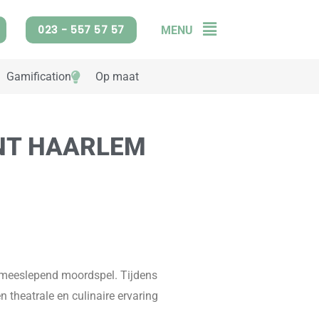
023 - 557 57 57
MENU
Flyout
Menu
Gamification
Op maat
ENT HAARLEM
en meeslepend moordspel. Tijdens
en theatrale en culinaire ervaring