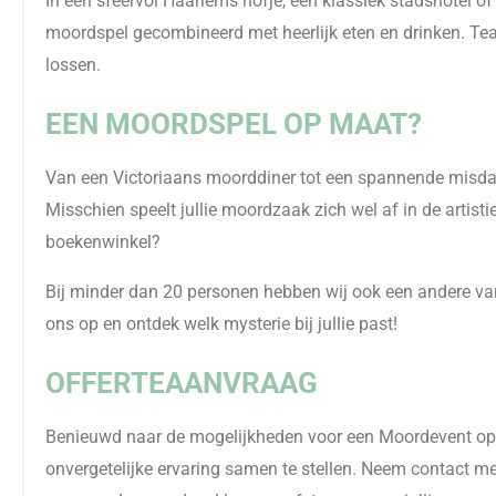
In een sfeervol Haarlems hofje, een klassiek stadshotel of 
moordspel gecombineerd met heerlijk eten en drinken. Te
lossen.
EEN MOORDSPEL OP MAAT?
Van een Victoriaans moorddiner tot een spannende misda
Misschien speelt jullie moordzaak zich wel af in de artist
boekenwinkel?
Bij minder dan 20 personen hebben wij ook een andere va
ons op en ontdek welk mysterie bij jullie past!
OFFERTEAANVRAAG
Benieuwd naar de mogelijkheden voor een Moordevent op
onvergetelijke ervaring samen te stellen. Neem contact met