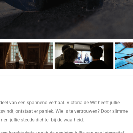
 deel van een spannend verhaal. Victoria de Wit heeft jullie
svindt, ontstaat er paniek. Wie is te vertrouwen? Door slimme
n jullie steeds dichter bij de waarheid.