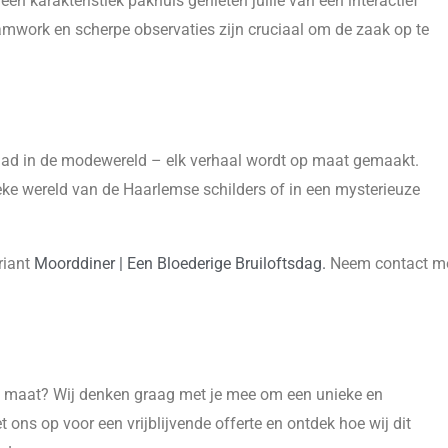
een karakteristiek pakhuis genieten jullie van een interactief
amwork en scherpe observaties zijn cruciaal om de zaak op te
ad in de modewereld – elk verhaal wordt op maat gemaakt.
ieke wereld van de Haarlemse schilders of in een mysterieuze
riant
Moorddiner | Een Bloederige Bruiloftsdag.
Neem contact m
 maat? Wij denken graag met je mee om een unieke en
 ons op voor een vrijblijvende offerte en ontdek hoe wij dit