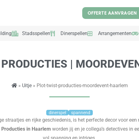
OFFERTE AANVRAGEN
lding
Stadsspellen
Dinerspellen
Arrangementen
 PRODUCTIES | MOORDEV
»
Uitje
» Plot-twist-producties-moordevent-haarlem
dinerspel
spannend
ge straatjes en rijke geschiedenis, is het perfecte decor voor e
 Producties in Haarlem
worden jij en je collega’s detectives in e
vol spanning en intriges.