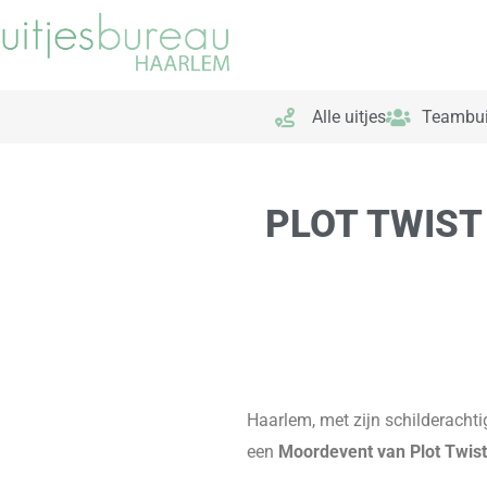
Ga
naar
de
inhoud
Alle uitjes
Teambui
PLOT TWIST
Haarlem, met zijn schilderachti
een
Moordevent van Plot Twist