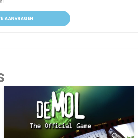
n!
TE AANVRAGEN
S