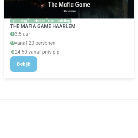
spanning
stadsspel
teambuilding
THE MAFIA GAME HAARLEM
3.5 uur
vanaf 20 personen
24.50 vanaf prijs p.p.
Bekijk