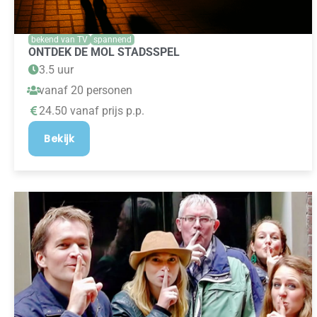
bekend van TV
spannend
ONTDEK DE MOL STADSSPEL
3.5 uur
vanaf 20 personen
24.50 vanaf prijs p.p.
Bekijk