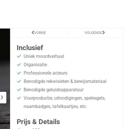
Vorige
Volgende
VORIGE
VOLGENDE
Inclusief
Uniek moordverhaal
Organisatie
Professionele acteurs
Benodigde rekwisieten & bewijsmateriaal
Benodigde geluidsapparatuur
Voorproductie; uitnodigingen, spelregels,
naambadges, tafelkaartjes, etc.
Prijs & Details