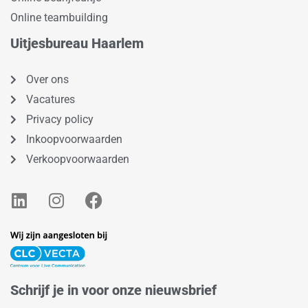
Online teambuilding
Uitjesbureau Haarlem
Over ons
Vacatures
Privacy policy
Inkoopvoorwaarden
Verkoopvoorwaarden
L
I
F
i
n
a
n
s
c
k
t
e
e
a
b
d
g
o
Schrijf je in voor onze nieuwsbrief
i
r
o