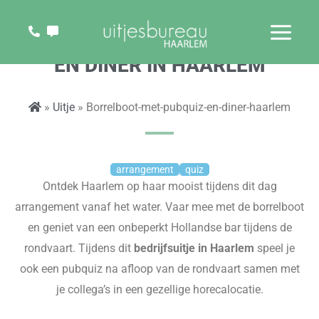
Ga
naar
BORRELBOOT MET PUBQUIZ
de
EN DINER IN HAARLEM
inhoud
»
Uitje
» Borrelboot-met-pubquiz-en-diner-haarlem
arrangement
quiz
Ontdek Haarlem op haar mooist tijdens dit dag
arrangement vanaf het water. Vaar mee met de borrelboot
en geniet van een onbeperkt Hollandse bar tijdens de
rondvaart. Tijdens dit
bedrijfsuitje in Haarlem
speel je
ook een
pubquiz na afloop van de rondvaart samen
met
je collega’s in een gezellige horecalocatie.