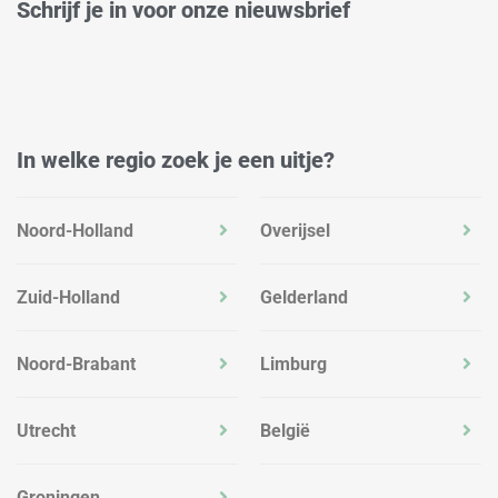
Schrijf je in voor onze nieuwsbrief
i
r
o
n
a
k
m
In welke regio zoek je een uitje?
Noord-Holland
Overijsel
Zuid-Holland
Gelderland
Noord-Brabant
Limburg
Utrecht
België
Groningen