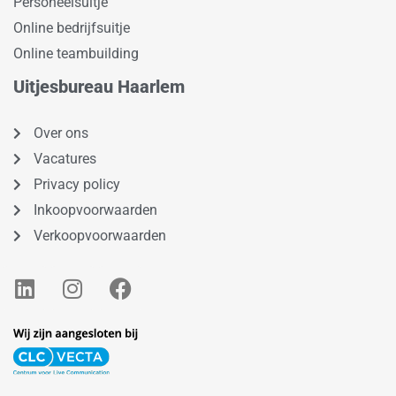
Personeelsuitje
Online bedrijfsuitje
Online teambuilding
Uitjesbureau Haarlem
Over ons
Vacatures
Privacy policy
Inkoopvoorwaarden
Verkoopvoorwaarden
L
I
F
i
n
a
n
s
c
k
t
e
e
a
b
d
g
o