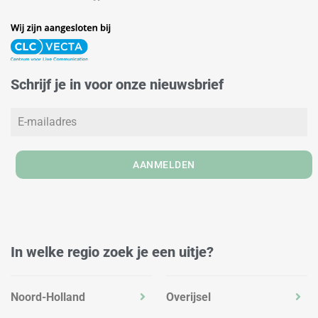
n
s
c
k
t
e
e
a
b
d
g
o
Schrijf je in voor onze nieuwsbrief
i
r
o
n
a
k
m
AANMELDEN
In welke regio zoek je een uitje?
Noord-Holland
Overijsel