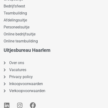
Bedrijfsfeest
Teambuilding
Afdelingsuitje
Personeelsuitje
Online bedrijfsuitje
Online teambuilding
Uitjesbureau Haarlem
Over ons
Vacatures
Privacy policy
Inkoopvoorwaarden
Verkoopvoorwaarden
L
I
F
i
n
a